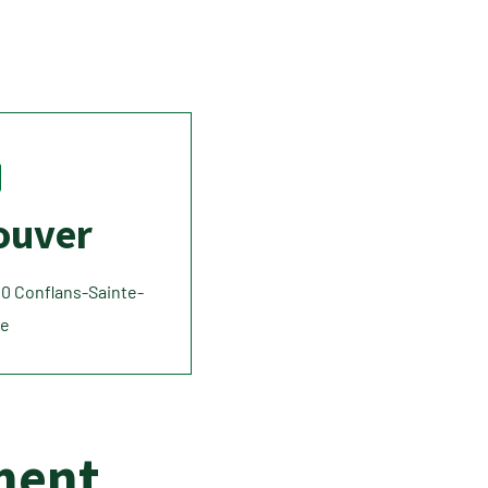
ouver
00 Conflans-Sainte-
ne
ment