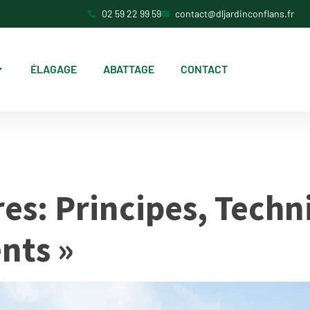
02 59 22 99 59
contact@dljardinconflans.fr
ÉLAGAGE
ABATTAGE
CONTACT
:
Non classé
res: Principes, Techn
nts »