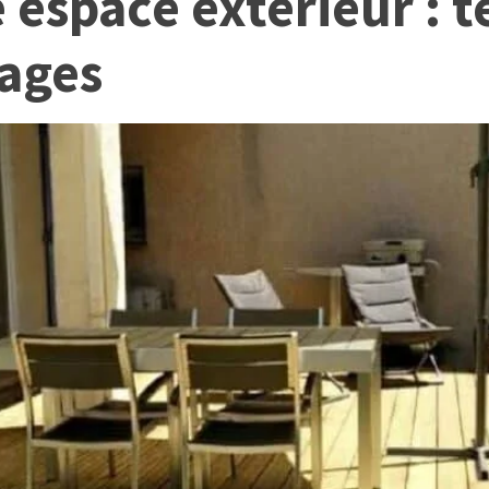
 espace extérieur : t
vages