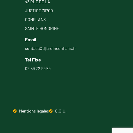
43 RUE DE LA
JUSTICE 78700
CONFLANS
SAINTE HONORINE
Email
contact@dljardinconflans.fr
Tel Fixe
02 59 22 99 59
Mentions légales
C.G.U.